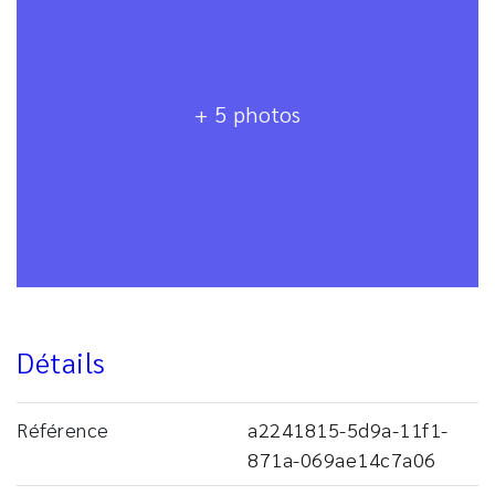
+ 5 photos
Détails
Référence
a2241815-5d9a-11f1-
871a-069ae14c7a06